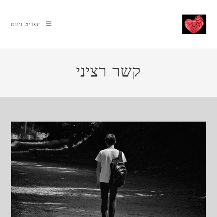
Ski
t
תפריט ניווט
conten
קשר רציני