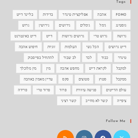
Tags
FOMO
אהבה
אפליקציית טינדר
בדידות
בליינד דייט
גוסטינג
גימל
גימלים
גירושים
גירושין
גרוש
גרושה
גרוש טרי
גרושים גרושות
דייט
דייט באינטרנט
דייט גרושים
הכל נשי
העלמות
זוגיות
חיפוש אהבה
טינדר
כבוד
לבד
לב שבור
להתחיל בפייסבוק
למקבל
לקראת דייט
מחפש אהבה
מין
מין מלוכלך
ממקבל
סטוץ
סטוצים
סקס
עדיין מאמין באהבה
עולם הדייטים
פגישה עיוורת
פרוד
פרוד טרי
פרידה
ציפייה
קשר לא מחייב
קשר רציני
Follow Me