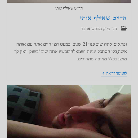
הדייט שאילף אותי
הדייט שאילף אותי
קטגוריה:
חצי פייק מחפש אהבה
ופתאום אתה שוב פנוי.21 שנים, כמעט חצי חיים אתה עם אותה
אשה,בלי הסתכל ימינה ושמאלהועכשיו אתה שוב "בשוק" ואין לך
מושג בכלל מאיפה מתחילים.
הדייט
להמשך קריאה
שאילף
אותי