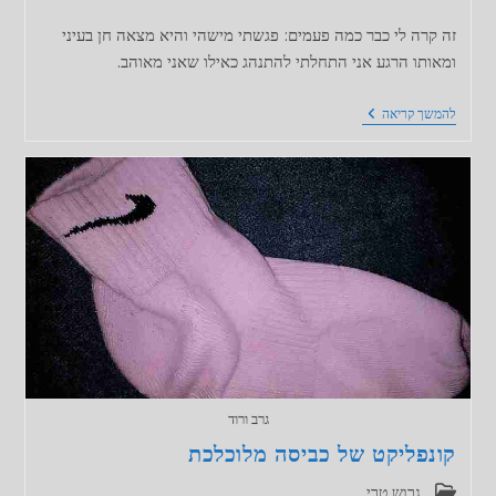
זה קרה לי כבר כמה פעמים: פגשתי מישהי והיא מצאה חן בעיני
ומאותו הרגע אני התחלתי להתנהג כאילו שאני מאוהב.
למה
להמשך קריאה
אני
רוצה
את
מי
שלא
רוצה
אותי?
גרב ורוד
קונפליקט של כביסה מלוכלכת
קטגוריה:
גרוש טרי