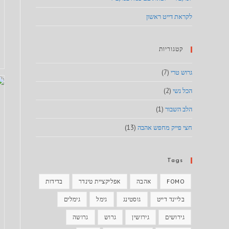
לקראת דייט ראשון
קטגוריות
גרוש טרי
(7)
הכל נשי
(2)
הלב השבור
(1)
חצי פייק מחפש אהבה
(13)
Tags
FOMO
אהבה
אפליקציית טינדר
בדידות
בליינד דייט
גוסטינג
גימל
גימלים
גירושים
גירושין
גרוש
גרושה