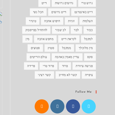
גרוש טרי
גרושים גרושות
דייט
דייט באינטרנט
דייט גרושים
הכל נשי
העלמות
זוגיות
חיפוש אהבה
טינדר
כבוד
לבד
לב שבור
להתחיל בפייסבוק
למקבל
לקראת דייט
מחפש אהבה
מין
מין מלוכלך
ממקבל
סטוץ
סטוצים
סקס
עדיין מאמין באהבה
עולם הדייטים
פגישה עיוורת
פרוד
פרוד טרי
פרידה
ציפייה
קשר לא מחייב
קשר רציני
Follow Me