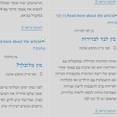
FOMO
להמשך קריאה
הגישושים, שזה אומר שבקלו
במקביל בצ'אט.
למקבל
להמשך קריאה
בין לבד לבדידות
–
לצאת
בין לבד לבדידות
עם
כמה
קטגוריה:
חצי פייק מחפש אהבה
במקביל
מין מלוכלך
אחת המתנות הגדולות שמקבלים עם
מין מלוכלך?
הגירושין הוא זמן איכות עם עצמך אחרי
שנים של ריצה יומיומית מהעבודה הביתה
קטגוריה:
חצי פייק מחפש אהבה
ואז התעסקות עם הילדים ואז מקלחות
וארוחת ערב והשכבות לישון וצניחה
לפני כמה ימים העלתה צייצנ
באפיסת כוחות לספה לראות טלוויזיה,
שאני עוקב אחריה את הטיעון 
פתאום יש לך זמן לבד.
בעיני, אבל עוד נגיע לזה), לפי
נרתעים מנשים רציניות שהן גם
בין
להמשך קריאה
לבד