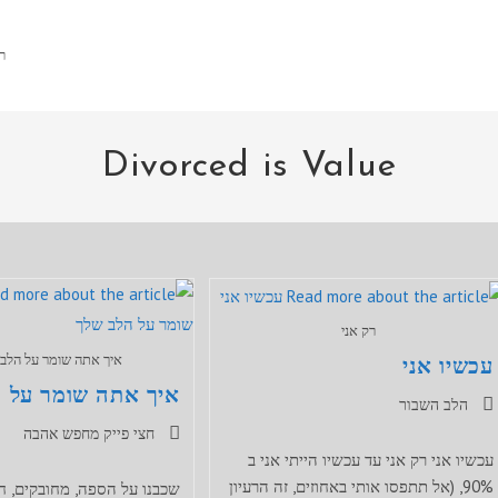
ר
Divorced is Value
רק אני
איך אתה שומר על הלב 
עכשיו אני
איך אתה שומר על 
קטגוריה:
הלב השבור
קטגוריה:
חצי פייק מחפש אהבה
עכשיו אני רק אני עד עכשיו הייתי אני ב
90%, (אל תתפסו אותי באחוזים, זה הרעיון
שכבנו על הספה, מחובקים, ח