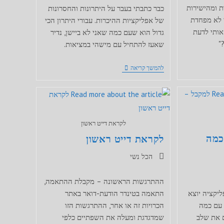
 ומהישירות
כבר כתבתי בעבר על היתרונות והחסרונות
 לא מפחדת
של אפליקציות ההיכרות. עבורי היתרון הכי
אותי לדעת
גדול הוא שעם כמה שאני לא ביישן, נדיר
"
שאעז להתחיל עם מישהי במציאות.
מה
להמשך קריאה
קרה
כשהעזתי
להתחיל
עם
מישהי
בפייסבוק
לקראת דייט ראשון
כמה
לקראת דייט ראשון
קטגוריה:
הכל נשי
ההתרגשות הראשונה – מקבלת ההתאמה,
יקציה יוצא
התאמה בטינדר הודעת-דואר באתר
 עם כמה
הכרויות זה או אחר, ההתרגשות הזו
ם את שלב
שמדגדגת ומעלה את השפתיים כלפי