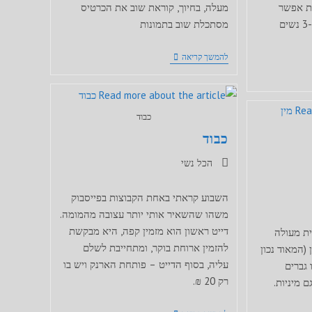
ת אפשר
מעלה, בחיוך, קוראת שוב את הכרטיס
למצוא את עצמך מדבר עם 3-4 נשים
מסתכלת שוב בתמונות
לקראת
להמשך קריאה
דייט
ראשון
כבוד
כבוד
קטגוריה:
הכל נשי
השבוע קראתי באחת הקבוצות בפייסבוק
משהו שהשאיר אותי יותר עצובה מהמומה.
דייט ראשון הוא מזמין קפה, היא מבקשת
ית מעולה
להזמין ארוחת בוקר, ומתחייבת לשלם
(המאוד נכון
עליה, בסוף הדייט – פותחת הארנק ויש בו
ו גברים
רק 20 ₪.
 מיניות.