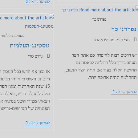
מין
להמשך קריאה
לבדידות
מלוכלך?
נפרדנו כך
נפרדנו כך
גוסטינג-העלמות
קטגוריה:
חצי פייק מחפש אהבה
גוסטינג-העלמות
יש דרכים רבות להיפרד אם אתה הצד
קטגוריה:
גרוש טרי
העוזב בדרך כלל תתלווה לבאסה גם
תחושת הקלה בעוד אם אתה הצד הנעזב,
אז נכון אני חדש בכל העסק 
ההחלמה תהיה ארוכה יותר.
דייטינג. פשוט כי חייתי בבוע
15 שנה האחרונות ומאז הפ
נפרדנו
להמשך קריאה
נגלה לי עולם חדש , כאילו נכ
כך
ויצאתי מצידו השני בנרניה או
הפנטזיה של הגרושים-גרושות
גוסטינג-העלמות
להמשך קריאה