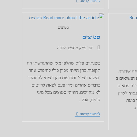
כבוד
להמשך קריאה
סטוצים
סטוצים
קטגוריה:
חצי פייק מחפש אהבה
בשנתיים פלוס שחלפו מאז שהתגרשתי היו
תקופות בהן הייתי מכוון כולי לחיפוש אחר
הזה שנקרא
"משהו רציני" ותקופות בהן רציתי להתמקד
ת הנשואים ב
בדברים אחרים ומדי פעם לצאת לדייטים
רידה פתאום
לא מחייבים. חוויתי סטוצים מכל מיני
נסתי לארון
סוגים, אבל...
 בועת
.
סטוצים
להמשך קריאה