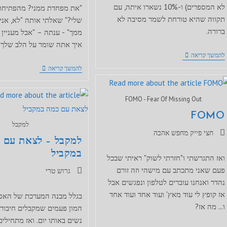
לא המספרים) ו-10% נשארו איתה, עם
"את מפחדת ממני? מהפתיחות
תקווה שהיא טורחת לשמר מסיבה לא
שלי?" שאלתי אותה "לא, אני
ברורה.
ממך" - ענתה – "אבל מעניין 
איך אתה שומר על הלב שלך?
עכשיו
להמשך קריאה
אני
איך
להמשך קריאה
אתה
שומר
על
FOMO - Fear Of Missing Out
הלב
שלך
FOMO
למקבל
קטגוריה:
חצי פייק מחפש אהבה
למקבל – לצאת עם 
במקביל
ואז התגרשתי ו"חזרתי לשוק" ראיתי שבכל
פעם שאני מתכתב עם מישהי וזה זורם
קטגוריה:
גרוש טרי
נהדר ואנחנו עוברים לטלפון ונפגשים אבל
אז קופץ לי עוד מאץ' ועוד אחד ועוד אחד
בגלל מבנה המערכת של האפל
ו... מה אז?
המון פעמים שמקבלים חיבור
נשים באותו יום. ואז מתחילי