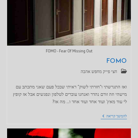
FOMO - Fear Of Missing Out
FOMO
קטגוריה:
חצי פייק מחפש אהבה
ואז התגרשתי ו"חזרתי לשוק" ראיתי שבכל פעם שאני מתכתב עם
מישהי וזה זורם נהדר ואנחנו עוברים לטלפון ונפגשים אבל אז קופץ
לי עוד מאץ' ועוד אחד ועוד אחד ו... מה אז?
FOMO
להמשך קריאה