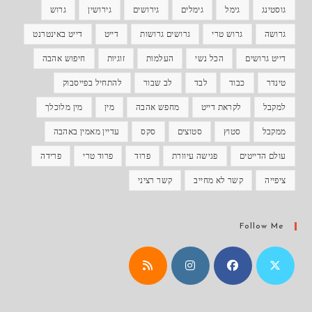
גוסטינג
גימל
גימלים
גירושים
גירושין
גרוש
גרושה
גרוש טרי
גרושים גרושות
דייט
דייט באינטרנט
דייט גרושים
הכל נשי
העלמות
זוגיות
חיפוש אהבה
טינדר
כבוד
לבד
לב שבור
להתחיל בפייסבוק
למקבל
לקראת דייט
מחפש אהבה
מין
מין מלוכלך
ממקבל
סטוץ
סטוצים
סקס
עדיין מאמין באהבה
עולם הדייטים
פגישה עיוורת
פרוד
פרוד טרי
פרידה
ציפייה
קשר לא מחייב
קשר רציני
Follow Me