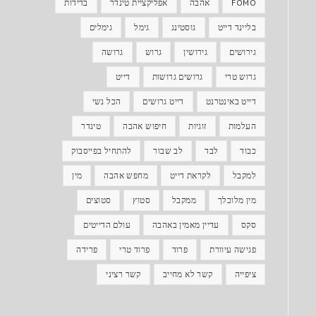
FOMO
אהבה
אפליקציית טינדר
בדידות
בליינד דייט
גוסטינג
גימל
גימלים
גירושים
גירושין
גרוש
גרושה
גרוש טרי
גרושים גרושות
דייט
דייט באינטרנט
דייט גרושים
הכל נשי
העלמות
זוגיות
חיפוש אהבה
טינדר
כבוד
לבד
לב שבור
להתחיל בפייסבוק
למקבל
לקראת דייט
מחפש אהבה
מין
מין מלוכלך
ממקבל
סטוץ
סטוצים
סקס
עדיין מאמין באהבה
עולם הדייטים
פגישה עיוורת
פרוד
פרוד טרי
פרידה
ציפייה
קשר לא מחייב
קשר רציני