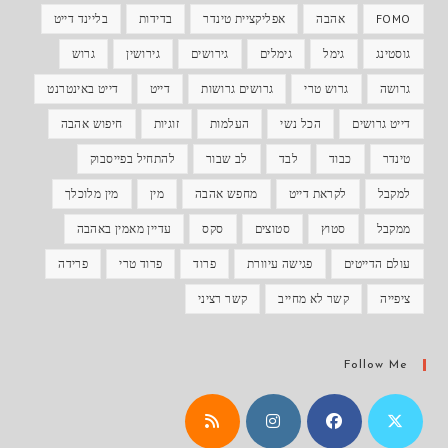
FOMO
אהבה
אפליקציית טינדר
בדידות
בליינד דייט
גוסטינג
גימל
גימלים
גירושים
גירושין
גרוש
גרושה
גרוש טרי
גרושים גרושות
דייט
דייט באינטרנט
דייט גרושים
הכל נשי
העלמות
זוגיות
חיפוש אהבה
טינדר
כבוד
לבד
לב שבור
להתחיל בפייסבוק
למקבל
לקראת דייט
מחפש אהבה
מין
מין מלוכלך
ממקבל
סטוץ
סטוצים
סקס
עדיין מאמין באהבה
עולם הדייטים
פגישה עיוורת
פרוד
פרוד טרי
פרידה
ציפייה
קשר לא מחייב
קשר רציני
Follow Me